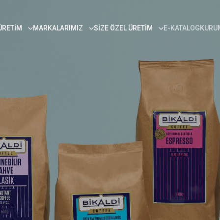
ÜRETIM
MARKALARIMIZ
SIZE ÖZEL ÜRETIM
E-KATALOG
KURUM