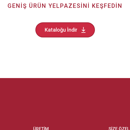
GENIŞ ÜRÜN YELPAZESINI KEŞFEDIN
Kataloğu İndir
ÜRETIM
SIZE ÖZEL