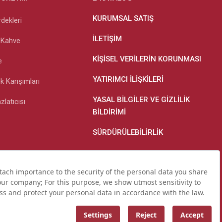
KURUMSAL SATIŞ
dekleri
İLETIŞIM
 Kahve
KIŞISEL VERILERIN KORUNMASI
e
YATIRIMCI İLIŞKILERI
k Karışımları
YASAL BILGILER VE GIZLILIK
latıcısı
BILDIRIMI
SÜRDÜRÜLEBILIRLIK
er Ve Gizlilik Bildirimi