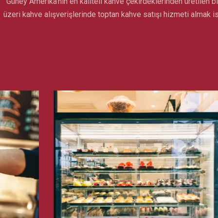
Güney Amerika’nın en kaliteli kahve çekirdeklerinden üretilen bir
üzeri kahve alışverişlerinde toptan kahve satışı hizmeti almak is