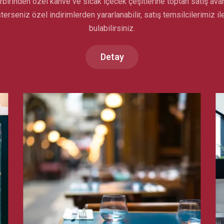
birinden özel kahve ve sıcak içecek çeşitlerine toptan satış avant
terseniz özel indirimlerden yararlanabilir, satış temsilcilerimiz
bulabilirsiniz.
Detay