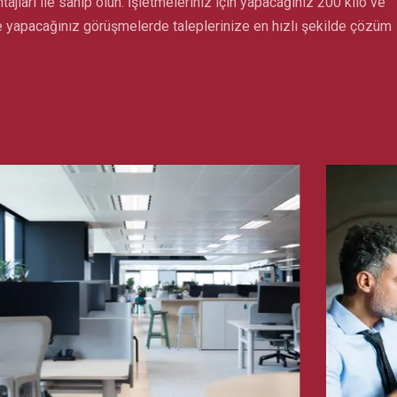
ajları ile sahip olun. İşletmeleriniz için yapacağınız 200 kilo ve
 ile yapacağınız görüşmelerde taleplerinize en hızlı şekilde çözüm