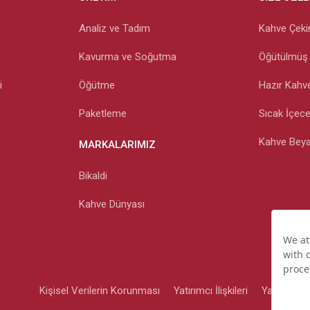
Analiz ve Tadım
Kahve Çekir
Kavurma ve Soğutma
Öğütülmüş
i
Öğütme
Hazır Kahv
Paketleme
Sıcak İçece
Kahve Beyaz
MARKALARIMIZ
Bikaldi
Kahve Dünyası
Kişisel Verilerin Korunması
Yatırımcı İlişkileri
Yasal Bilgil